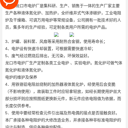
龙口市电炉厂是集科研、生产、销售于一体的生产厂家主要
生产各种
液体氮化炉
、加热炉，全纤维井式气体渗碳炉，工业电阻
炉及干燥箱、可调万用电炉等常规设备，公司拥有一批技术好的人
员，集多年的生产经验，可定制各类用户所需的电炉产品。
3、炉罐、装料筐、风扇等采用耐热合金钢，使用寿命长；
4、电炉设有快速冷却装置，可根据需要快速冷却；
5、废气经过燃烧后排出，无污染，环保效益好。
龙口市电炉厂生产定制各类工业电炉 、实验电炉。氮化炉可做
气体
氮化炉
和液体氮化炉。
电炉的维护及保养
4．用铁铬铝电阻丝绕制的加热器
液体氮化炉
，经使用后会变脆
（不影响使用），故装取工件时应轻拿轻放，如经长期使用炉丝大
部分损坏则应按照图纸更换新元件，新元件应依电阻值为依据，而
长度仅供参考。
5．使用中要经常检查元件引出端及热电偶的接点是否接触良好。
本厂承接各种电阻炉的大修改造业务，并承接各种非标准电阻炉的
设计与制造、供应各种电炉配件。