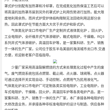
罩式炉分别配有加热罩和冷却罩，在完成氮化加热保温工艺后可以
将高温的加热罩吊装到另外的罩式炉上利用伤势进行加热，能大限
度地利用余热，而井式炉受炉体结构限制无法回收利用这部分余
热，因此罩式炉在节能方面大大优于井式炉和卧式炉。
气体氮化炉龙口市电炉厂生产定制井式液体氮化炉 ，回火炉，
工业电阻炉，全纤维井式气体渗碳炉，箱式电阻炉，干燥箱，RQ3
系列井式气体渗碳炉，高温回车炉等，是一家集科研、生产、销售
于一体的生产厂家，公司位于胶东半岛美丽的海滨城市龙口市,交通
方便，欢迎新老客户莅临指导。
少量厂家采用高温裂解燃烧的方式来处理氮化过程中产生的废
气，废气燃烧系统包括点燃管、截止阀、点火器、球阀等。点火器
可通过选择开关实现自动、手动控制，点燃用气为民用液化气。
气体氮化炉龙口市电炉厂可定制各类实验电阻炉，工业电阻炉，台
车式电阻炉，干燥箱，回火炉，高温回车炉等各类电炉产品，是一
家集科研、生产、销售于一体的生产厂家，本厂承接各种电阻炉的
大修改造业务，并承接各种非标准电阻炉的设计与制造、供应各种