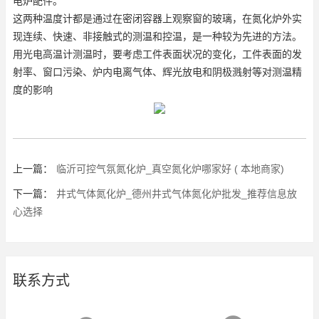
电炉配件。
这两种温度计都是通过在密闭容器上观察窗的玻璃，在氮化炉外实
现连续、快速、非接触式的测温和控温，是一种较为先进的方法。
用光电高温计测温时，要考虑工件表面状况的变化，工件表面的发
射率、窗口污染、炉内电离气体、辉光放电和阴极溅射等对测温精
度的影响
上一篇：
临沂可控气氛氮化炉_真空氮化炉哪家好 ( 本地商家)
下一篇：
井式气体氮化炉_德州井式气体氮化炉批发_推荐信息放
心选择
联系方式